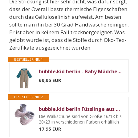
Die Strickung ist hier sehr dicht, was dafür sorgt,
dass der Overall beste thermische Eigenschaften
durch das Cellulosefinish aufweist. Am besten
sollte man ihn bei 30 Grad Handwäsche reinigen.
Er ist aber in keinem Fall trocknergeeignet. Was
gelobt wurde ist, dass die Stoffe durch Öko-Tex-
Zertifikate ausgezeichnet wurden.
BESTSELLER NR. 1
bubble.kid berlin - Baby Mädchen Jungen Herbst Winter Anzug Walkwolle Wolle Overall Einteiler Jumpsuit Onesie, gefütterte Kapuze, Reisser-Schutz (74-80, kiesel-aqua)
69,95 EUR
BESTSELLER NR. 2
bubble.kid berlin Füsslinge aus Walkwolle - warme Babyschuhe für Babys & Kleinkinder - rutschfest, atmungsaktiv -made in germany (kiesel, XS (16/18) 0-6 Monate)
Die Walkschuhe sind von Größe 16/18 bis
20/23 in verschiedenen Farben erhältlich
17,95 EUR