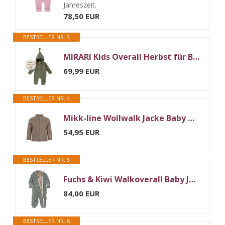
Jahreszeit.
78,50 EUR
BESTSELLER NR. 3
MIRARI Kids Overall Herbst für Baby mit Reißverschluss und Kapuze
69,99 EUR
BESTSELLER NR. 4
Mikk-line Wollwalk Jacke Baby & Walkjacke Kinder 86 Melange Denver – Wollfleece Jacke Baby & Wolljacke aus Merinowolle – Winterjacke & Übergangsjacke, Oeko-Tex & Kratzfrei
54,95 EUR
BESTSELLER NR. 5
Fuchs & Kiwi Walkoverall Baby Jungen - Natur Schurwolle & Jersey Futter – Öko-Tex, Hautfreundlich – Handmade in Berlin – Wollwalk Overall Baby & Kleinkind (Dinosaurierland mint, 50-56)
84,00 EUR
BESTSELLER NR. 6