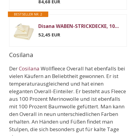
84,68 EUR
BESTSELLER NR. 2
Disana WABEN-STRICKDECKE, 100% Bio-Merinowolle GOTS, IVN Best | kuschelweiche Decke mit Wabenmuster | Newborn Baby Kleinkind Kind Unisex | Made in Germany | Natur
52,45 EUR
Cosilana
Der
Cosilana
Wollfleece Overall hat ebenfalls bei
vielen Käufern an Beliebtheit gewonnen. Er ist
temperaturausgleichend und hat einen
eleganten Overall-Einteiler. Er besteht aus Fleece
aus 100 Prozent Merinowolle und ist ebenfalls
mit 100 Prozent Baumwolle gefüttert. Man kann
den Overall in neun unterschiedlichen Farben
erhalten. An Händen und Füßen findet man
Stulpen, die sich besonders gut für kalte Tage