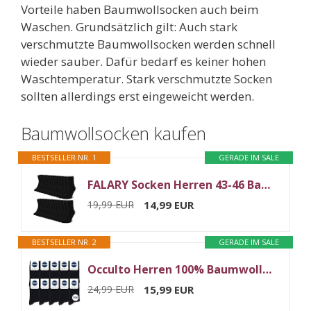
Vorteile haben Baumwollsocken auch beim
Waschen. Grundsätzlich gilt: Auch stark
verschmutzte Baumwollsocken werden schnell
wieder sauber. Dafür bedarf es keiner hohen
Waschtemperatur. Stark verschmutzte Socken
sollten allerdings erst eingeweicht werden.
Baumwollsocken kaufen
BESTSELLER NR. 1
GERADE IM SALE
FALARY Socken Herren 43-46 Baumwolle Schwarz Sportsocken Damen Herrensocken 12 Paar Sport Socks Atmungsaktive Business Socken
19,99 EUR
14,99 EUR
BESTSELLER NR. 2
GERADE IM SALE
Occulto Herren 100% Baumwolle Socken 10-20er Pack (Modell: Ingo) 43-46 10 Paar | Schwarz
24,99 EUR
15,99 EUR