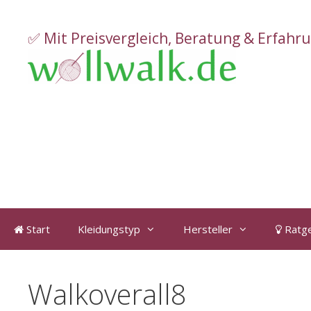
Zum
Inhalt
✅ Mit Preisvergleich, Beratung & Erfahr
springen
Start
Kleidungstyp
Hersteller
Ratg
Walkoverall8