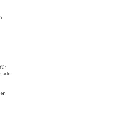
h
für
g oder
den