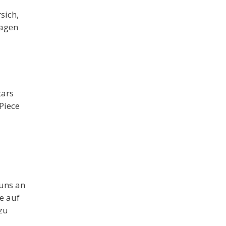
sich,
ragen
tars
Piece
 uns an
e auf
zu