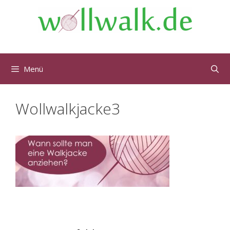
Menü
Wollwalkjacke3