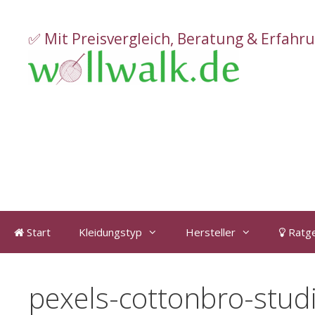
Zum
Inhalt
✅ Mit Preisvergleich, Beratung & Erfahr
springen
Start
Kleidungstyp
Hersteller
Ratg
pexels-cottonbro-stu