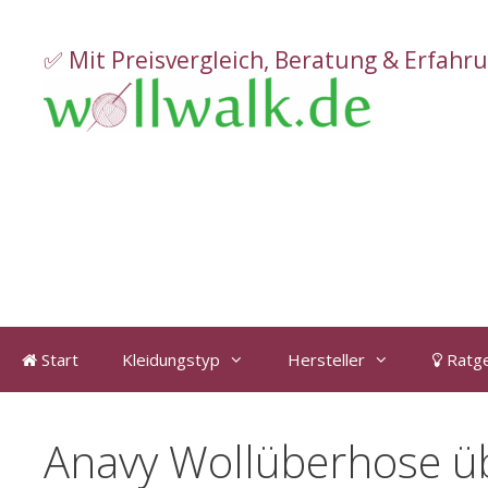
Zum
Inhalt
✅ Mit Preisvergleich, Beratung & Erfahr
springen
Start
Kleidungstyp
Hersteller
Ratg
Anavy Wollüberhose ü