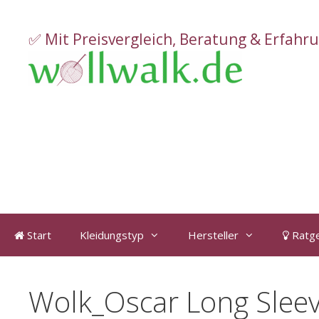
Zum
Inhalt
✅ Mit Preisvergleich, Beratung & Erfahr
springen
Start
Kleidungstyp
Hersteller
Ratg
Wolk_Oscar Long Slee