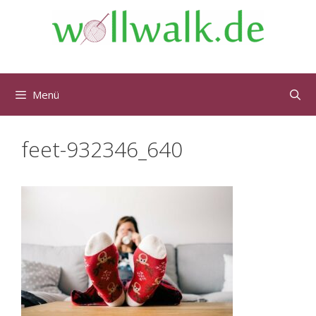
Menü
feet-932346_640