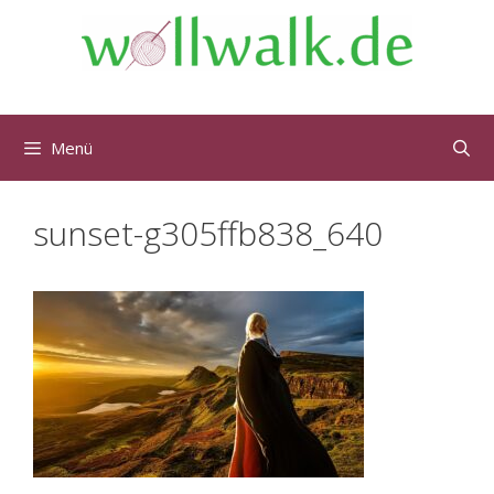
Menü
sunset-g305ffb838_640