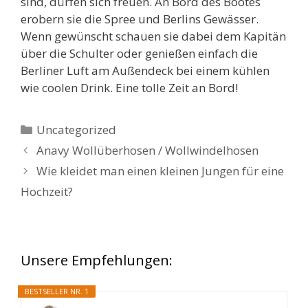
sind, dürfen sich freuen. An Bord des Bootes
erobern sie die Spree und Berlins Gewässer.
Wenn gewünscht schauen sie dabei dem Kapitän
über die Schulter oder genießen einfach die
Berliner Luft am Außendeck bei einem kühlen
wie coolen Drink. Eine tolle Zeit an Bord!
Kategorien
Uncategorized
Anavy Wollüberhosen / Wollwindelhosen
Wie kleidet man einen kleinen Jungen für eine
Hochzeit?
Unsere Empfehlungen:
BESTSELLER NR. 1